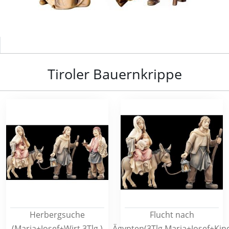
Tiroler Bauernkrippe
Herbergsuche
Flucht nach
(Maria+Josef+Wirt 3Tlg.)
Ägypten(3Tlg.Maria+Josef+Kin