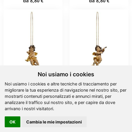
da
8,80 €
da
8,80 €
Noi usiamo i cookies
Putto con trombone
Putto con violino con
con filo oro
filo oro
Noi usiamo i cookies e altre tecniche di tracciamento per
migliorare la tua esperienza di navigazione nel nostro sito, per
da
15,80 €
da
15,80 €
mostrarti contenuti personalizzati e annunci mirati, per
analizzare il traffico sul nostro sito, e per capire da dove
arrivano i nostri visitatori.
OK
Cambia le mie impostazioni