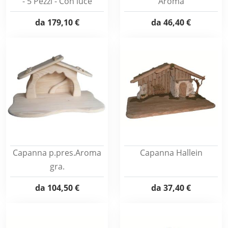
- 5 Pezzi - Con luce
Aroma
da
179,10 €
da
46,40 €
Capanna p.pres.Aroma
Capanna Hallein
gra.
da
104,50 €
da
37,40 €