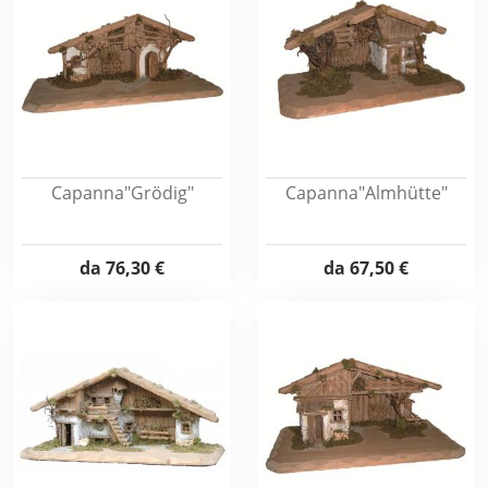
Capanna"Grödig"
Capanna"Almhütte"
da
76,30 €
da
67,50 €