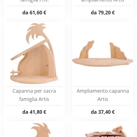
da
61,60 €
da
79,20 €
Capanna per sacra
Ampliamento capanna
famiglia Artis
Artis
da
41,80 €
da
37,40 €