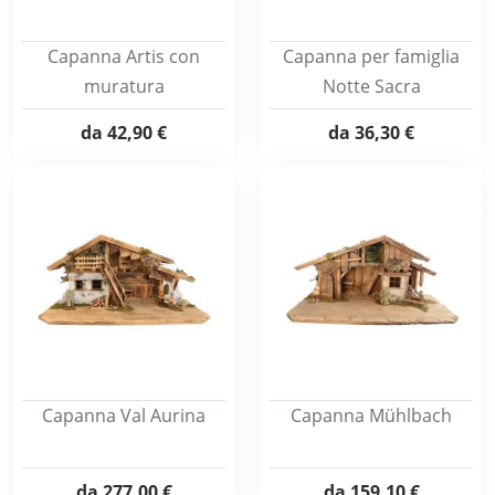
Capanna Artis con
Capanna per famiglia
muratura
Notte Sacra
da
42,90 €
da
36,30 €
Capanna Val Aurina
Capanna Mühlbach
da
277,00 €
da
159,10 €