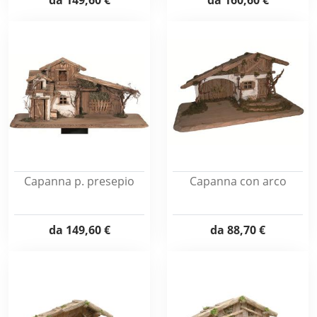
da
149,60 €
da
160,60 €
Capanna p. presepio
Capanna con arco
da
149,60 €
da
88,70 €