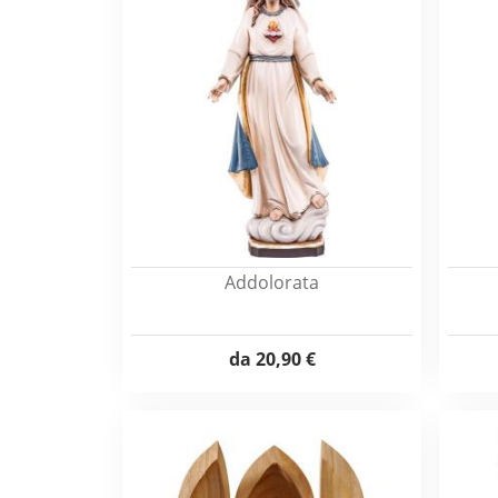
Addolorata
da
20,90 €