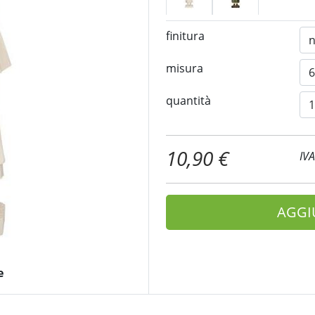
finitura
misura
quantità
10,90 €
IV
AGGI
e