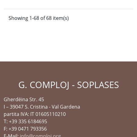
Showing 1-68 of 68 item(s)
G. COMPLOJ - SOPLASES
Gherdëina Str. 45
I – 39047 S. Cristina - Val Gardena
partita IVA: IT 01605110210
T: +39 335 6184695
F: +39 0471 793356
E-Mail:
info@comploj.org