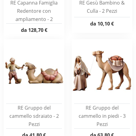
RE Capanna Famiglia
RE Gesù Bambino &
Redentore con
Culla - 2 Pezzi
ampliamento - 2
da
10,10 €
da
128,70 €
RE Gruppo del
RE Gruppo del
cammello sdraiato - 2
cammello in piedi - 3
Pezzi
Pezzi
da
41,80 €
da
63,80 €