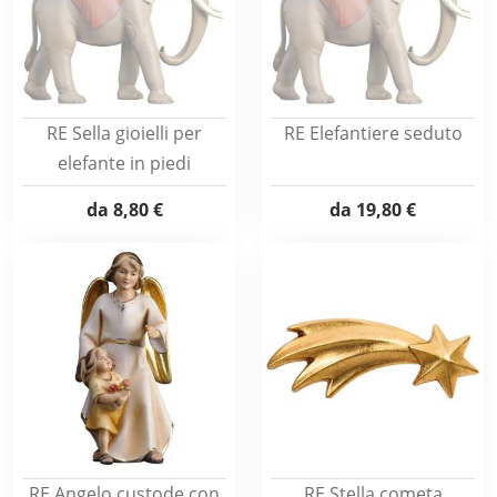
RE Sella gioielli per
RE Elefantiere seduto
elefante in piedi
da
8,80 €
da
19,80 €
RE Angelo custode con
RE Stella cometa