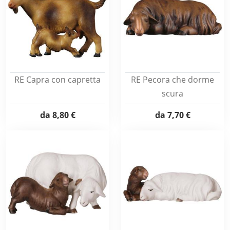
RE Capra con capretta
RE Pecora che dorme
scura
da
8,80 €
da
7,70 €