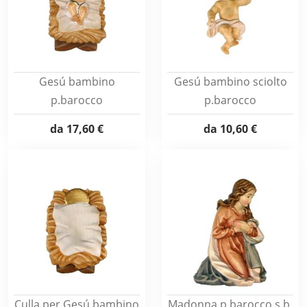
Gesú bambino
Gesú bambino sciolto
p.barocco
p.barocco
da
17,60 €
da
10,60 €
Culla per Gesú bambino
Madonna p.barocco s.b.