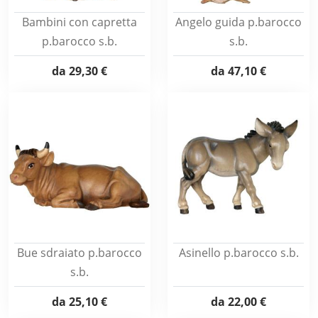
Bambini con capretta
Angelo guida p.barocco
p.barocco s.b.
s.b.
da
29,30 €
da
47,10 €
Bue sdraiato p.barocco
Asinello p.barocco s.b.
s.b.
da
25,10 €
da
22,00 €