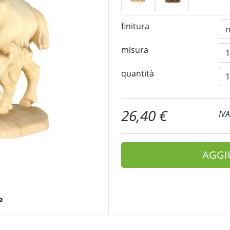
finitura
misura
quantità
26,40 €
IV
AGGI
e