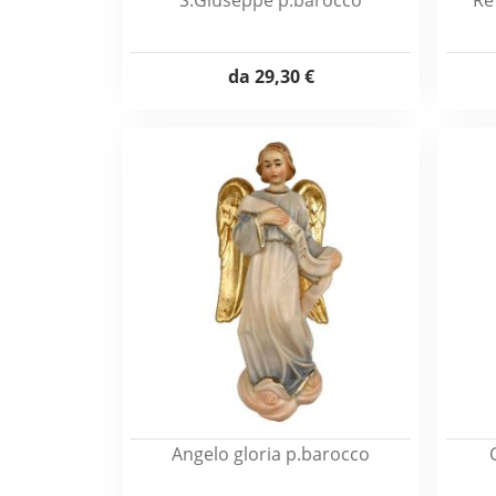
S.Giuseppe p.barocco
Re
da
29,30 €
Angelo gloria p.barocco