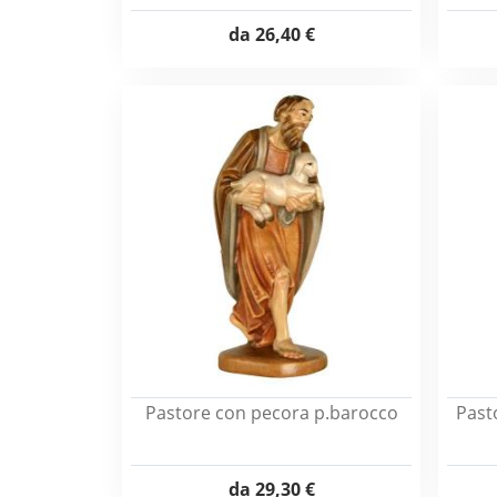
da
26,40 €
Pastore con pecora p.barocco
Past
da
29,30 €