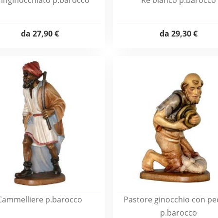
 inginocchiato p.barocco
Re bianco p.barocco
da
27,90 €
da
29,30 €
Cammelliere p.barocco
Pastore ginocchio con pe
p.barocco