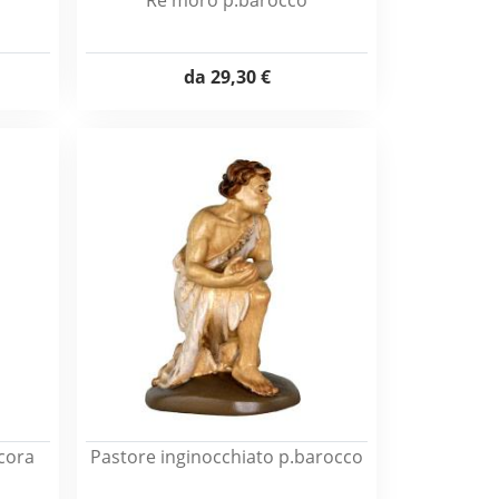
Re moro p.barocco
da
29,30 €
cora
Pastore inginocchiato p.barocco