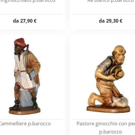
 inginocchiato p.barocco
Re bianco p.barocco
da
27,90 €
da
29,30 €
Cammelliere p.barocco
Pastore ginocchio con pe
p.barocco