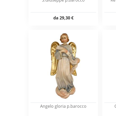
S.Giuseppe p.barocco
Re
da
29,30 €
Angelo gloria p.barocco