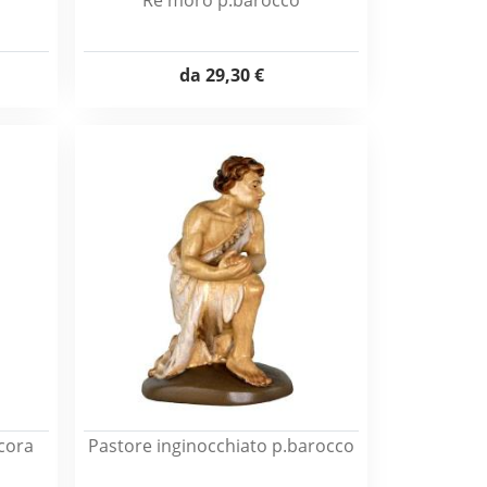
Re moro p.barocco
da
29,30 €
cora
Pastore inginocchiato p.barocco