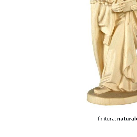
finitura:
natural