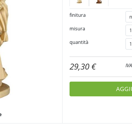
finitura
misura
quantità
29,30 €
IV
AGGI
e