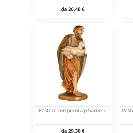
da
26,40 €
Pastore con pecora p.barocco
Past
da
29,30 €