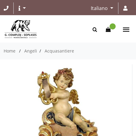
Italiano
Home
/
Angeli
/
Acquasantiere