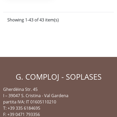
Showing 1-43 of 43 item(s)
G. COMPLOJ - SOPLASES
Gherdëina Str. 45
I – 39047 S. Cristina - Val Gardena
partita IVA: IT 01605110210
T: +39 335 6184695
F: +39 0471 793356