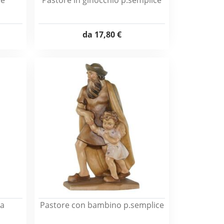
ce
Pastore in ginocchio p.semplice
da
17,80 €
sa
Pastore con bambino p.semplice