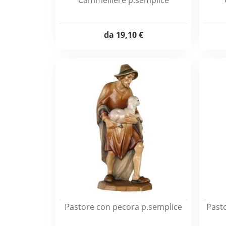
Cammelliere p.semplice
da
19,10 €
Pastore con pecora p.semplice
Past