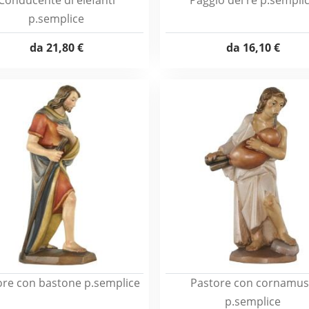
Conducente di elefanti
Paggio del re p.sempli
p.semplice
da
21,80 €
da
16,10 €
ore con bastone p.semplice
Pastore con cornamu
p.semplice