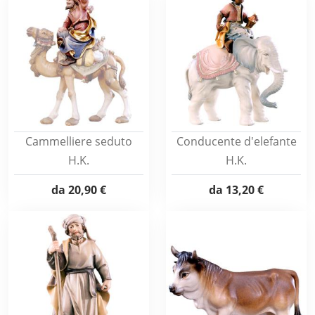
Cammelliere seduto
Conducente d'elefante
H.K.
H.K.
da
20,90 €
da
13,20 €