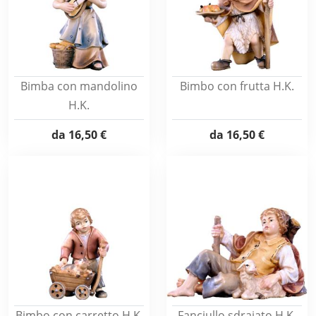
Bimba con mandolino
Bimbo con frutta H.K.
H.K.
da
16,50 €
da
16,50 €
Bimbo con carretto H.K.
Fanciullo sdraiato H.K.