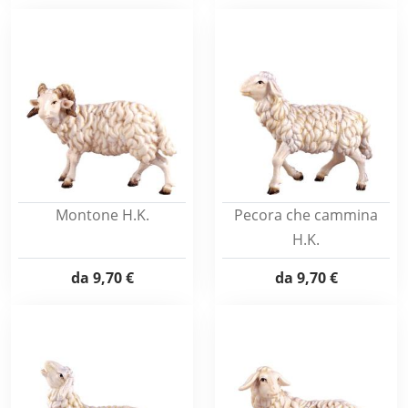
Montone H.K.
Pecora che cammina
H.K.
da
9,70 €
da
9,70 €