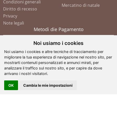
Condizioni generali
Mercatino di natale
Diritto di recesso
Privacy
Note legali
Metodi die Pagamento
Noi usiamo i cookies
Noi usiamo i cookies e altre tecniche di tracciamento per
migliorare la tua esperienza di navigazione nel nostro sito, per
mostrarti contenuti personalizzati e annunci mirati, per
analizzare il traffico sul nostro sito, e per capire da dove
arrivano i nostri visitatori.
OK
Cambia le mie impostazioni
©
2026
- G. Comploj - Soplases
. All Rights Reserved -
partita IVA: IT 01605110210