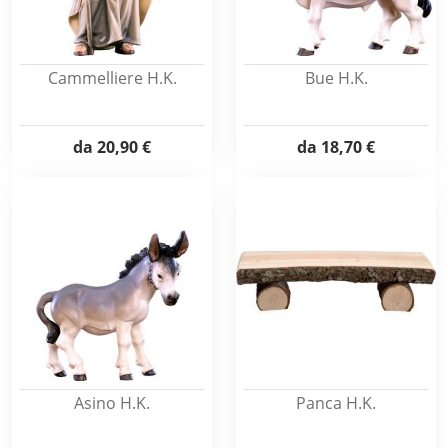
Cammelliere H.K.
Bue H.K.
da
20,90 €
da
18,70 €
Asino H.K.
Panca H.K.