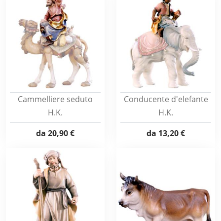
Cammelliere seduto
Conducente d'elefante
H.K.
H.K.
da
20,90 €
da
13,20 €