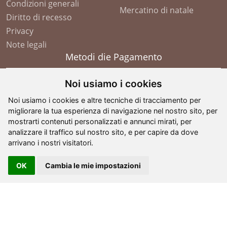
Condizioni generali
Mercatino di natale
Diritto di recesso
Privacy
Note legali
Metodi die Pagamento
Noi usiamo i cookies
Noi usiamo i cookies e altre tecniche di tracciamento per
migliorare la tua esperienza di navigazione nel nostro sito, per
mostrarti contenuti personalizzati e annunci mirati, per
analizzare il traffico sul nostro sito, e per capire da dove
arrivano i nostri visitatori.
OK
Cambia le mie impostazioni
©
2026
- G. Comploj - Soplases
. All Rights Reserved -
partita IVA: IT 01605110210