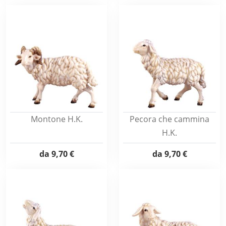
Montone H.K.
Pecora che cammina
H.K.
da
9,70 €
da
9,70 €