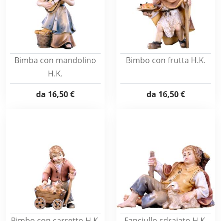
Bimba con mandolino
Bimbo con frutta H.K.
H.K.
da
16,50 €
da
16,50 €
Bimbo con carretto H.K.
Fanciullo sdraiato H.K.