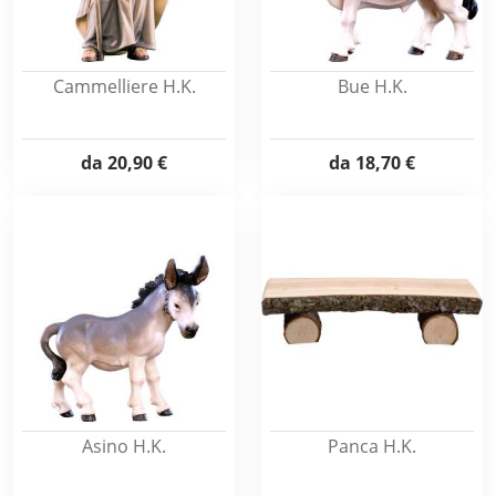
Cammelliere H.K.
Bue H.K.
da
20,90 €
da
18,70 €
Asino H.K.
Panca H.K.