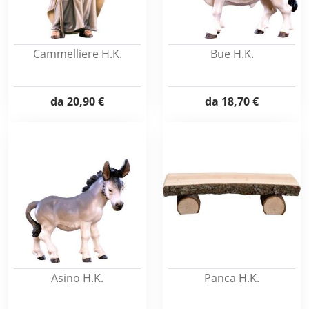
Cammelliere H.K.
Bue H.K.
da
20,90 €
da
18,70 €
Asino H.K.
Panca H.K.