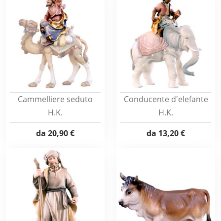
Cammelliere seduto
Conducente d'elefante
H.K.
H.K.
da
20,90 €
da
13,20 €