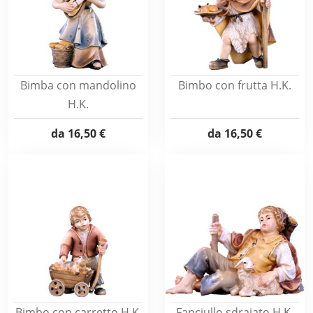
Bimba con mandolino
Bimbo con frutta H.K.
H.K.
da
16,50 €
da
16,50 €
Bimbo con carretto H.K.
Fanciullo sdraiato H.K.