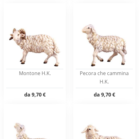
Montone H.K.
Pecora che cammina
H.K.
da
9,70 €
da
9,70 €