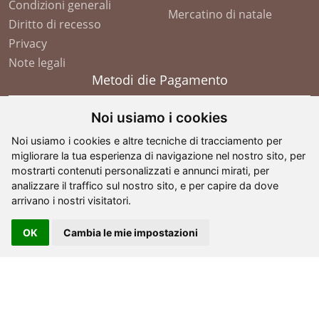
Condizioni generali
Mercatino di natale
Diritto di recesso
Privacy
Note legali
Metodi die Pagamento
Noi usiamo i cookies
Noi usiamo i cookies e altre tecniche di tracciamento per
migliorare la tua esperienza di navigazione nel nostro sito, per
mostrarti contenuti personalizzati e annunci mirati, per
analizzare il traffico sul nostro sito, e per capire da dove
arrivano i nostri visitatori.
OK
Cambia le mie impostazioni
©
2026
- G. Comploj - Soplases
. All Rights Reserved -
partita IVA: IT 01605110210