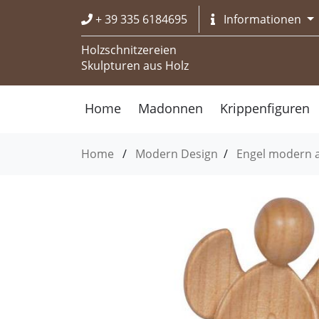
+ 39 335 6184695
Informationen
Holzschnitzereien
Skulpturen aus Holz
Home
Madonnen
Krippenfiguren
Home
/
Modern Design
/
Engel modern a