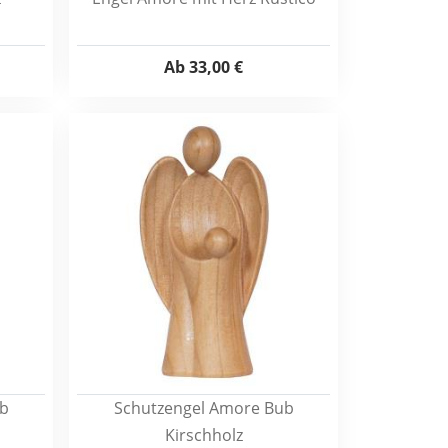
Ab
33,00 €
b
Schutzengel Amore Bub
Kirschholz