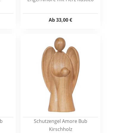
Ab
33,00 €
b
Schutzengel Amore Bub
Kirschholz