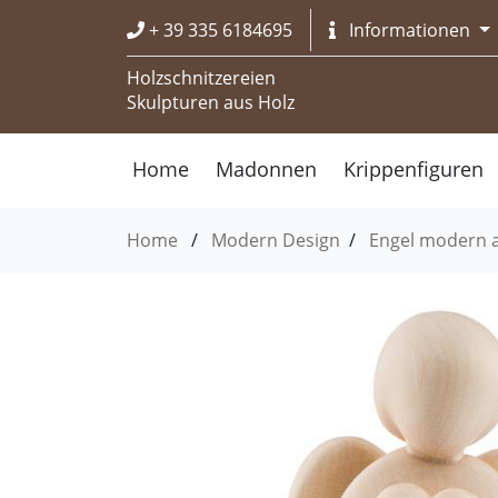
+ 39 335 6184695
Informationen
Holzschnitzereien
Skulpturen aus Holz
Home
Madonnen
Krippenfiguren
Home
/
Modern Design
/
Engel modern a