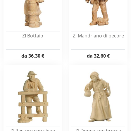
ZI Bottaio
ZI Mandriano di pecore
da
36,30 €
da
32,60 €
ZI Pastore con siepe
ZI Donna con brocca