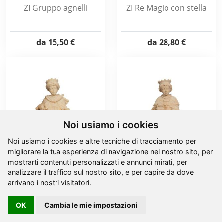
ZI Gruppo agnelli
ZI Re Magio con stella
da
15,50 €
da
28,80 €
Noi usiamo i cookies
Noi usiamo i cookies e altre tecniche di tracciamento per
migliorare la tua esperienza di navigazione nel nostro sito, per
mostrarti contenuti personalizzati e annunci mirati, per
ZI Re Magio con incenso
ZI Re Magio con
analizzare il traffico sul nostro sito, e per capire da dove
lanterna
arrivano i nostri visitatori.
da
28,80 €
da
28,80 €
OK
Cambia le mie impostazioni