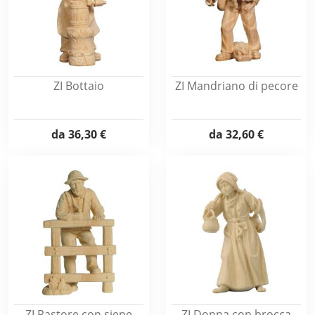
ZI Bottaio
ZI Mandriano di pecore
da
36,30 €
da
32,60 €
ZI Pastore con siepe
ZI Donna con brocca