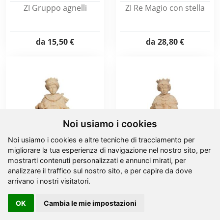
ZI Gruppo agnelli
ZI Re Magio con stella
da
15,50 €
da
28,80 €
Noi usiamo i cookies
Noi usiamo i cookies e altre tecniche di tracciamento per
migliorare la tua esperienza di navigazione nel nostro sito, per
mostrarti contenuti personalizzati e annunci mirati, per
ZI Re Magio con incenso
ZI Re Magio con
analizzare il traffico sul nostro sito, e per capire da dove
lanterna
arrivano i nostri visitatori.
da
28,80 €
da
28,80 €
OK
Cambia le mie impostazioni