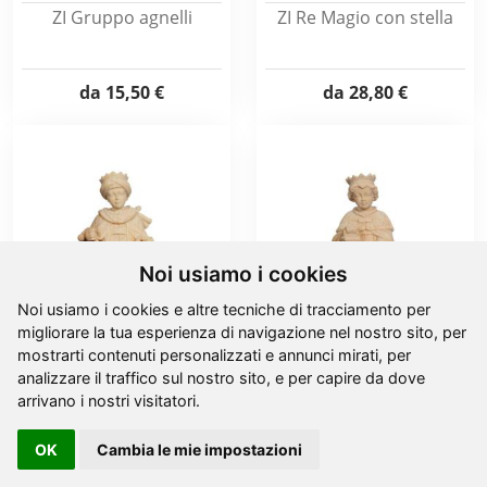
ZI Gruppo agnelli
ZI Re Magio con stella
da
15,50 €
da
28,80 €
Noi usiamo i cookies
Noi usiamo i cookies e altre tecniche di tracciamento per
migliorare la tua esperienza di navigazione nel nostro sito, per
mostrarti contenuti personalizzati e annunci mirati, per
ZI Re Magio con incenso
ZI Re Magio con
analizzare il traffico sul nostro sito, e per capire da dove
lanterna
arrivano i nostri visitatori.
da
28,80 €
da
28,80 €
OK
Cambia le mie impostazioni