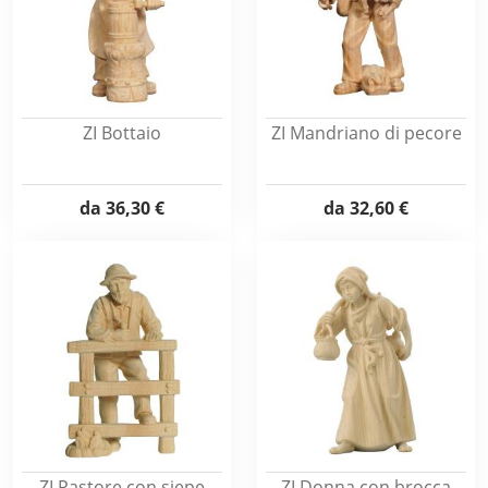
ZI Bottaio
ZI Mandriano di pecore
da
36,30 €
da
32,60 €
ZI Pastore con siepe
ZI Donna con brocca