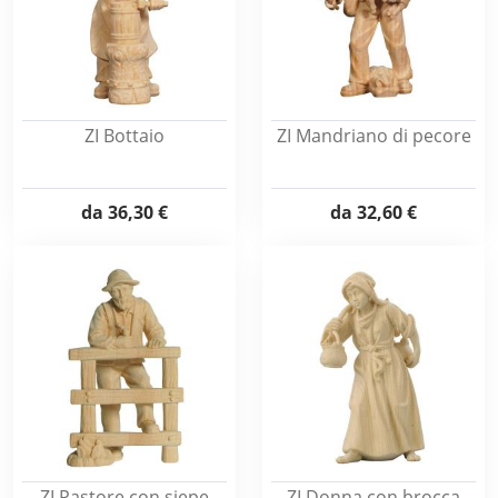
ZI Bottaio
ZI Mandriano di pecore
da
36,30 €
da
32,60 €
ZI Pastore con siepe
ZI Donna con brocca