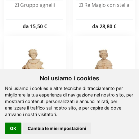
ZI Gruppo agnelli
ZI Re Magio con stella
da
15,50 €
da
28,80 €
Noi usiamo i cookies
Noi usiamo i cookies e altre tecniche di tracciamento per
migliorare la tua esperienza di navigazione nel nostro sito, per
mostrarti contenuti personalizzati e annunci mirati, per
ZI Re Magio con incenso
ZI Re Magio con
analizzare il traffico sul nostro sito, e per capire da dove
lanterna
arrivano i nostri visitatori.
da
28,80 €
da
28,80 €
OK
Cambia le mie impostazioni