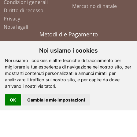
Condizioni generali
Mercatino di natale
Diritto di recesso
Privacy
Note legali
Metodi die Pagamento
Noi usiamo i cookies
Noi usiamo i cookies e altre tecniche di tracciamento per
migliorare la tua esperienza di navigazione nel nostro sito, per
mostrarti contenuti personalizzati e annunci mirati, per
analizzare il traffico sul nostro sito, e per capire da dove
arrivano i nostri visitatori.
OK
Cambia le mie impostazioni
©
2026
- G. Comploj - Soplases
. All Rights Reserved -
partita IVA: IT 01605110210