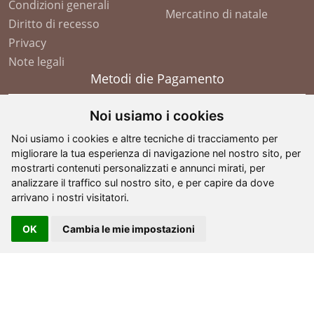
Condizioni generali
Mercatino di natale
Diritto di recesso
Privacy
Note legali
Metodi die Pagamento
Noi usiamo i cookies
Noi usiamo i cookies e altre tecniche di tracciamento per
migliorare la tua esperienza di navigazione nel nostro sito, per
mostrarti contenuti personalizzati e annunci mirati, per
analizzare il traffico sul nostro sito, e per capire da dove
arrivano i nostri visitatori.
OK
Cambia le mie impostazioni
©
2026
- G. Comploj - Soplases
. All Rights Reserved -
partita IVA: IT 01605110210