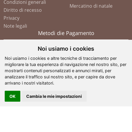
Condizioni generali
Mercatino di natale
Diritto di recesso
Privacy
Note legali
Metodi die Pagamento
Noi usiamo i cookies
Noi usiamo i cookies e altre tecniche di tracciamento per
migliorare la tua esperienza di navigazione nel nostro sito, per
mostrarti contenuti personalizzati e annunci mirati, per
analizzare il traffico sul nostro sito, e per capire da dove
arrivano i nostri visitatori.
OK
Cambia le mie impostazioni
©
2026
- G. Comploj - Soplases
. All Rights Reserved -
partita IVA: IT 01605110210