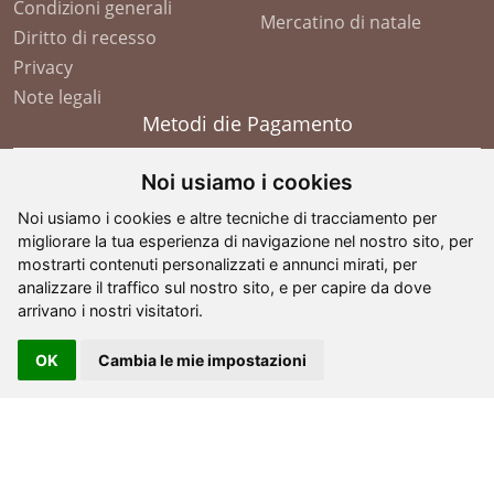
Condizioni generali
Mercatino di natale
Diritto di recesso
Privacy
Note legali
Metodi die Pagamento
Noi usiamo i cookies
Noi usiamo i cookies e altre tecniche di tracciamento per
migliorare la tua esperienza di navigazione nel nostro sito, per
mostrarti contenuti personalizzati e annunci mirati, per
analizzare il traffico sul nostro sito, e per capire da dove
arrivano i nostri visitatori.
OK
Cambia le mie impostazioni
©
2026
- G. Comploj - Soplases
. All Rights Reserved -
partita IVA: IT 01605110210