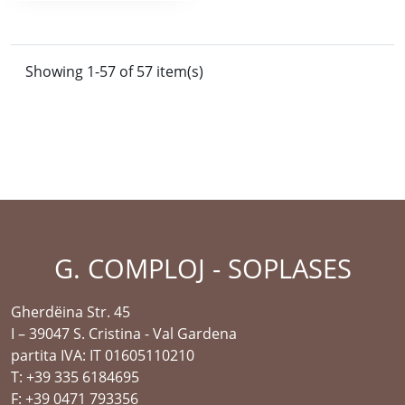
Showing 1-57 of 57 item(s)
G. COMPLOJ - SOPLASES
Gherdëina Str. 45
I – 39047 S. Cristina - Val Gardena
partita IVA: IT 01605110210
T: +39 335 6184695
F: +39 0471 793356