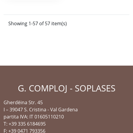
Showing 1-57 of 57 item(s)
G. COMPLOJ - SOPLASES
Gherdëina Str. 45
I – 39047 S. Cristina - Val Gardena
partita IVA: IT 01605110210
T: +39 335 6184695
F: +39 0471 793356