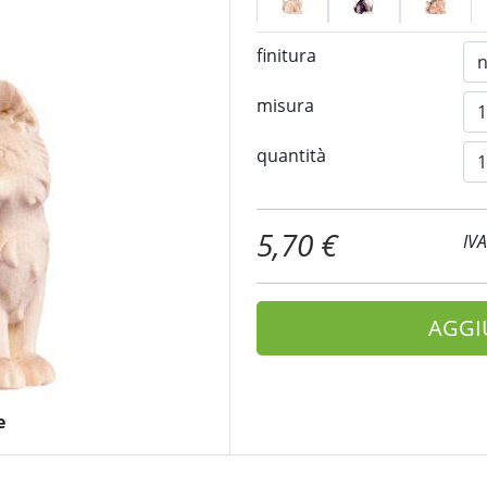
finitura
misura
quantità
5,70 €
IV
AGGI
e