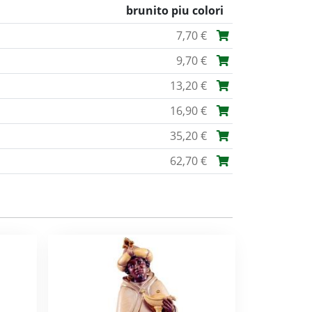
brunito piu colori
7,70 €
9,70 €
13,20 €
16,90 €
35,20 €
62,70 €