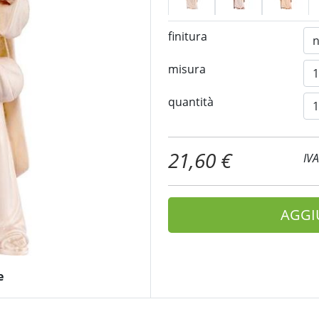
finitura
misura
quantità
21,60 €
IV
AGGI
e