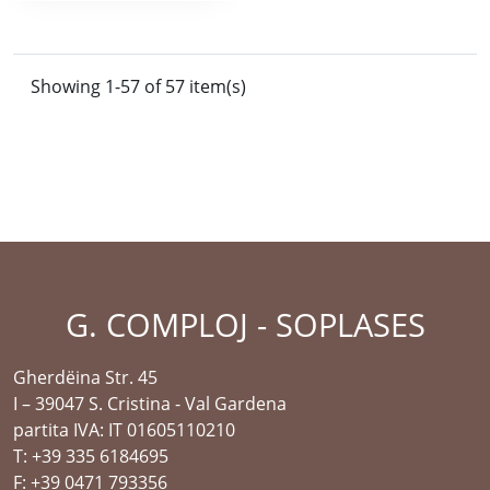
Showing 1-57 of 57 item(s)
G. COMPLOJ - SOPLASES
Gherdëina Str. 45
I – 39047 S. Cristina - Val Gardena
partita IVA: IT 01605110210
T: +39 335 6184695
F: +39 0471 793356